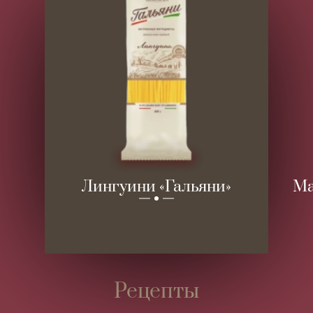
Лингуини «Гальяни»
Ма
Рецепты