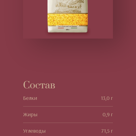
Состав
Белки
13,0 г
Жиры
0,9 г
Углеводы
71,5 г