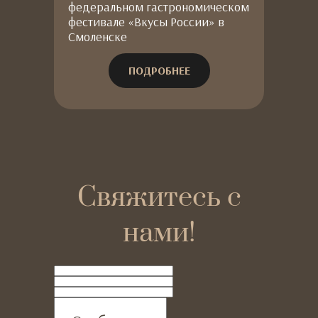
фестивале «Вкусы
пр
федеральном гастрономическом
ме
фестивале «Вкусы России» в
России» в Смоленске
Смоленске
ПОДРОБНЕЕ
Свяжитесь с
нами!
ФИО
Телефон
Email