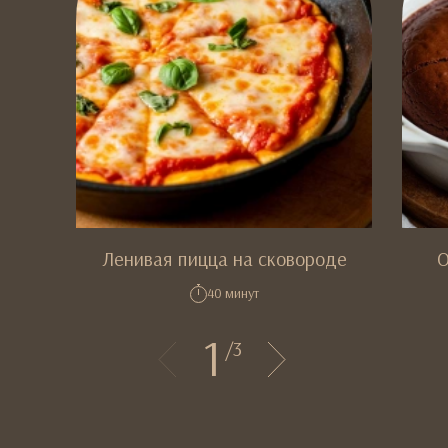
Ленивая пицца на сковороде
О
40 минут
1
/
3