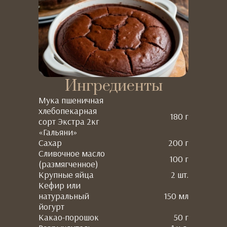
Ингредиенты
Мука пшеничная
хлебопекарная
180 г
сорт Экстра 2кг
«Гальяни»
Сахар
200 г
Сливочное масло
100 г
(размягченное)
Крупные яйца
2 шт.
Кефир или
натуральный
150 мл
йогурт
Какао-порошок
50 г