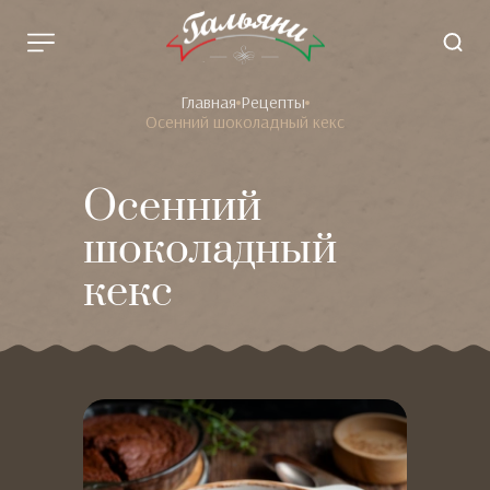
Главная
Рецепты
Осенний шоколадный кекс
Осенний
шоколадный
кекс