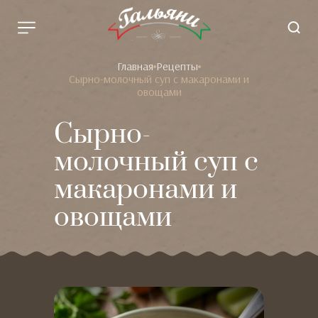
Главная
Рецепты
Сырно-молочный суп с макаронами и
овощами
Сырно-
молочный суп с
макаронами и
овощами