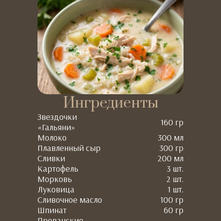
Ингредиенты
Звездочки
160 гр
«Гальяни»
Молоко
300 мл
Плавленный сыр
300 гр
Сливки
200 мл
Картофель
3 шт.
Морковь
2 шт.
Луковица
1 шт.
Сливочное масло
100 гр
Шпинат
60 гр
Прованские