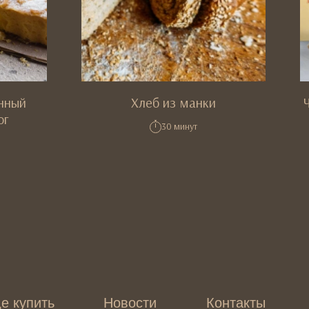
нный
Хлеб из манки
ог
30 минут
е купить
Новости
Контакты