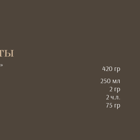
ты
»
420 гр
250 мл
2 гр
2 ч.л.
75 гр