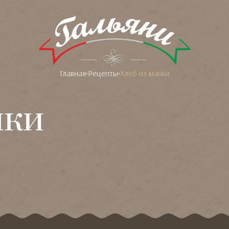
Главная
Рецепты
Хлеб из манки
нки