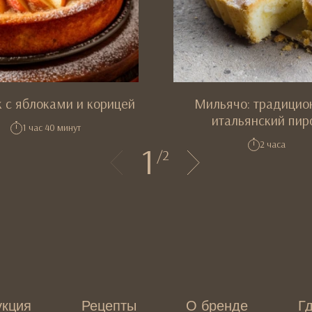
 с яблоками и корицей
Мильячо: традицио
итальянский пир
1 час 40 минут
2 часа
1
/
2
укция
Рецепты
О бренде
Гд