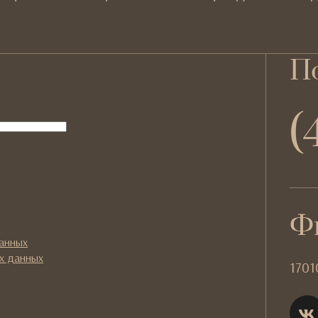
По
(
l
Ф
данных
х данных
1701