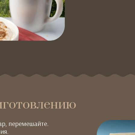
иготовлению
ар, перемешайте.
ия.