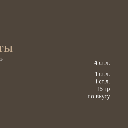
ты
»
4 ст.л.
1 ст.л.
1 ст.л.
15 гр
по вкусу