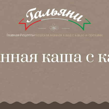
Главная
Рецепты
Чешская манная каша с какао и орехами
нная каша с к