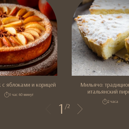
 с яблоками и корицей
Мильячо: традицио
итальянский пир
1 час 40 минут
2 часа
1
/
2