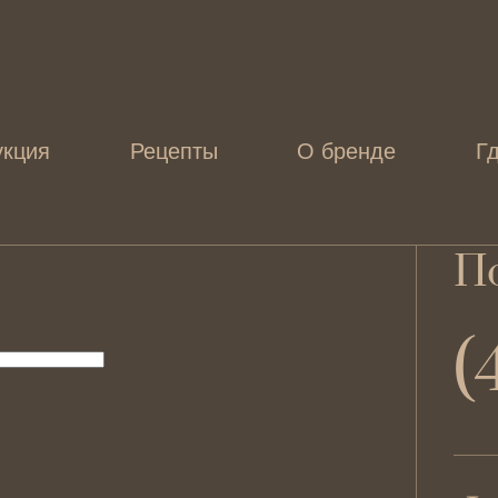
укция
Рецепты
О бренде
Гд
По
(
l