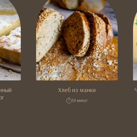
нный
Хлеб из манки
ог
30 минут