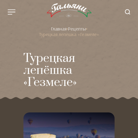
Главная
Рецепты
Турецкая лепёшка «Гезмеле»
Турецкая
лепёшка
«Гезмеле»