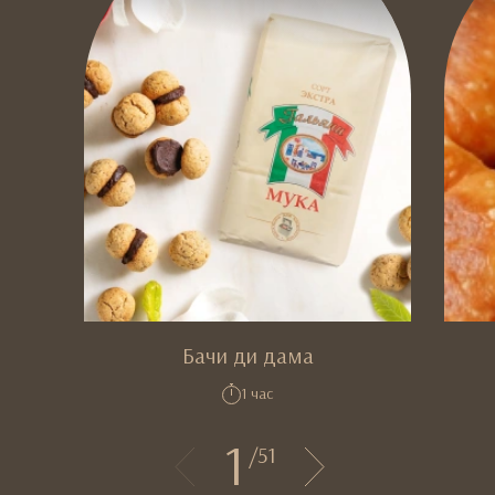
Бачи ди дама
1 час
1
/
51