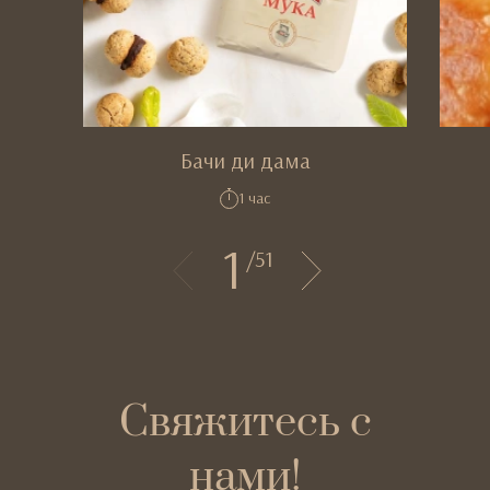
Бачи ди дама
1 час
1
/
51
Свяжитесь с
нами!