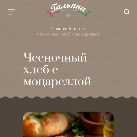
Главная
Рецепты
Чесночный хлеб с моцареллой
Чесночный
хлеб с
моцареллой