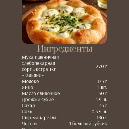
Ингредиенты
Мука пшеничная
хлебопекарная
270 г
сорт Экстра 1кг
«Гальяни»
Молоко
125 г
Яйцо
1 шт.
Масло сливочное
50 г
Дрожжи сухие
1 ч. л.
Сахар
15 г
Соль
0,5 ч. л.
Сыр моцарелла
180 г
Чеснок
1 большой зубчик