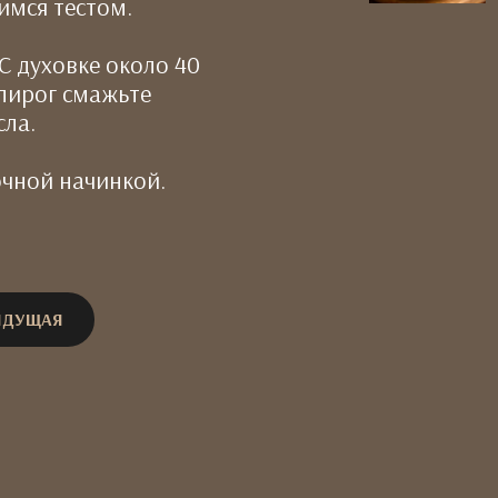
имся тестом.
 С духовке около 40
 пирог смажьте
ла.
очной начинкой.
ЫДУЩАЯ