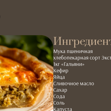
Ингредиен
Мука пшеничная
хлебопекарная сорт Экс
1кг «Гальяни»
Кефир
Яйца
Сливочное масло
Сахар
Сода
Соль
Капуста