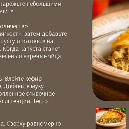
 нарежьте небольшими
ьчите.
количество
ягкости, затем добавьте
пусту и готовьте на
 Когда капуста станет
 зелень и вареные яйца.
ль. Влейте кефир
 Добавьте муку,
топленное сливочное
систенции. Тесто
та. Сверху равномерно