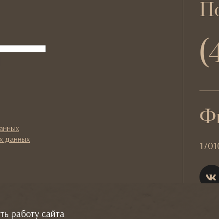
По
(
l
Ф
данных
х данных
1701
ть работу сайта