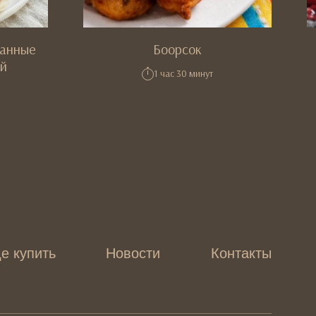
ванные
Боорсок
ой
1 час 30 минут
е купить
Новости
Контакты