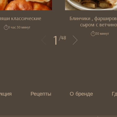
ляши классические
Блинчики , фарширо
сыром с ветчин
1 час 30 минут
30 минут
1
/
48
укция
Рецепты
О бренде
Гд