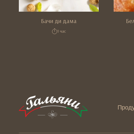
Бачи ди дама
Бе
1 час
Прод