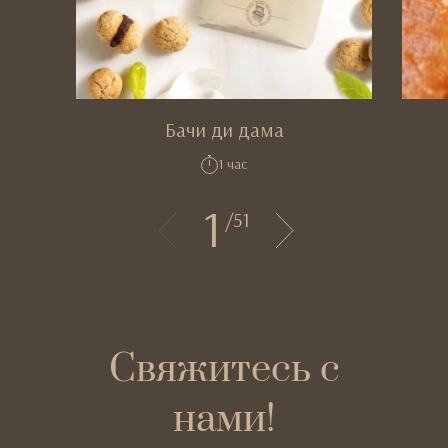
Бачи ди дама
1 час
1
/
51
Свяжитесь с
нами!