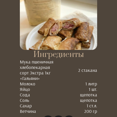
Ингредиенты
Мука пшеничная
хлебопекарная
2 стакана
сорт Экстра 1кг
«Гальяни»
Молоко
1 литр
Яйцо
1 шт.
Сода
щепотка
Соль
щепотка
Сахар
1 ст.л.
Ветчина
200 гр