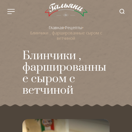
Главная
Рецепты
Блинчики , фаршированные сыром с
ветчиной
Блинчики ,
фаршированны
е сыром с
ветчиной