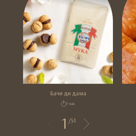
Бачи ди дама
1 час
1
/
51