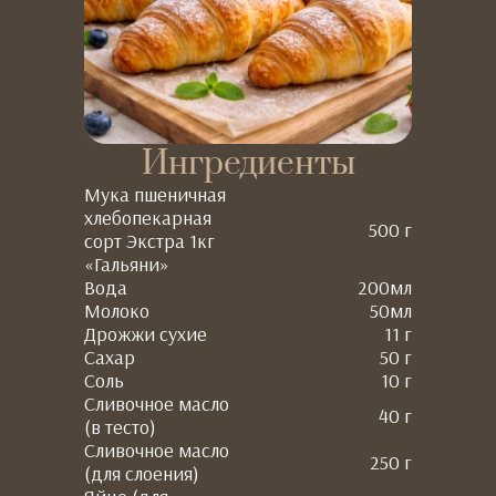
Ингредиенты
Мука пшеничная
хлебопекарная
500 г
сорт Экстра 1кг
«Гальяни»
Вода
200мл
Молоко
50мл
Дрожжи сухие
11 г
Сахар
50 г
Соль
10 г
Сливочное масло
40 г
(в тесто)
Сливочное масло
250 г
(для слоения)