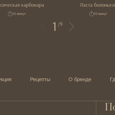
сическая карбонара
Паста болоньез
30 минут
30 минут
1
/
9
укция
Рецепты
О бренде
Гд
По