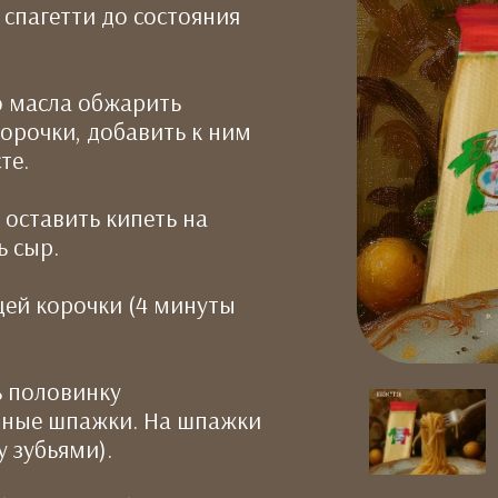
 спагетти до состояния
о масла обжарить
корочки, добавить к ним
те.
 оставить кипеть на
ь сыр.
щей корочки (4 минуты
ь половинку
янные шпажки. На шпажки
 зубьями).