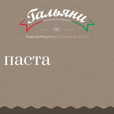
Главная
Рецепты
«Летающая» паста
 паста